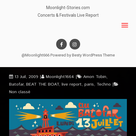
Moonlight-Stories.com
Concerts & Festivals Live Report
@Moonlight666 Powered by
Besty WordPress Theme
13 Juil, 2009
Moonlight1664
Amon Tobin
,
Batofar
,
BEAT THE BOAT
,
live report
,
paris
,
Techno
Non classé