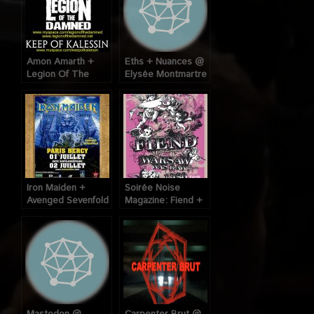
Amon Amarth +
Eths + Nuances @
Legion Of The
Elysée Montmartre
Damned + Keep Of
(Paris), le 31
Kalessin @
Octobre 2008.
Trabendo (Paris),
10 Mars 2009
Iron Maiden +
Soirée Noise
Avenged Sevenfold
Magazine: Fiend +
+ Lauren Harris @
1980 @ Glazart
Bercy (Paris), les
(Paris), le 20
1er et 2 juillet 2008
Décembre 2008