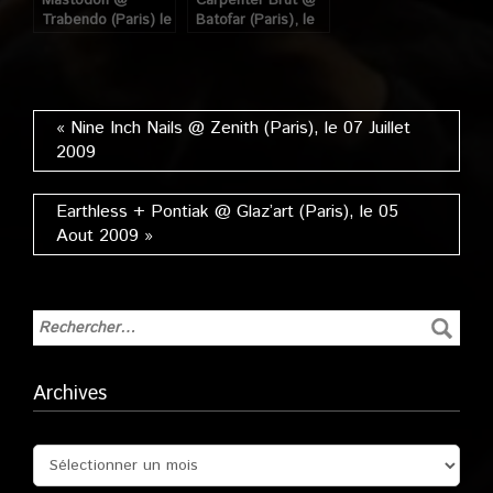
Mastodon @
Carpenter Brut @
Trabendo (Paris) le
Batofar (Paris), le
06 Juillet 2009
22 Janvier 2015
« Nine Inch Nails @ Zenith (Paris), le 07 Juillet
2009
Earthless + Pontiak @ Glaz’art (Paris), le 05
Aout 2009 »
Archives