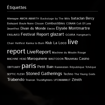
Étiquettes
bataclan
Bercy
Allemagne
AMON AMARTH
Backstage by The Mills
Combustibles
Boule Noire
Clisson
CONAN
Biohazard
Cult Of Luna
Elysée Montmartre
Divan du Monde
DesertFest
Electro
glazart
Festival Report
GOJIRA
ENSLAVED
Hangman's
live
Klub
La Loco
Karma to Burn
Chair
Hellfest
report
LiveReport
Machine du Moulin Rouge
Maroquinerie
Nouveau Casino
MACHINE HEAD
MASTODON
paris
Petit Bain
OBITUARY
Rammstein
République Tchèque
Stoned Gatherings
Techno
SEPTIC FLESH
The Young Gods
Trabendo
Zénith
Trianon
Truckfighters
UFOMAMMUT