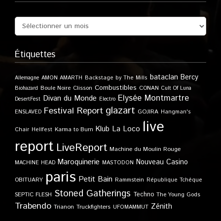
Étiquettes
bataclan
Bercy
Allemagne
AMON AMARTH
Backstage by The Mills
Combustibles
Boule Noire
Clisson
CONAN
Biohazard
Cult Of Luna
Elysée Montmartre
Divan du Monde
DesertFest
Electro
glazart
Festival Report
GOJIRA
ENSLAVED
Hangman's
live
Klub
La Loco
Karma to Burn
Chair
Hellfest
report
LiveReport
Machine du Moulin Rouge
Maroquinerie
Nouveau Casino
MACHINE HEAD
MASTODON
paris
Petit Bain
OBITUARY
Rammstein
République Tchèque
Stoned Gatherings
Techno
SEPTIC FLESH
The Young Gods
Trabendo
Zénith
Trianon
Truckfighters
UFOMAMMUT