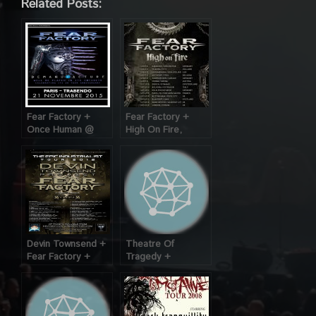
Related Posts:
Fear Factory +
Fear Factory +
Once Human @
High On Fire,
Trabendo (Paris),
Maroquinerie
le 21 Novembre
(Paris), le 14
2015
Décembre 2010
Devin Townsend +
Theatre Of
Fear Factory +
Tragedy +
Dagoba @ Bataclan
Gothminister @ La
(Paris), le 10
Loco (Paris), le 10
Décembre 2012
Avril 2006