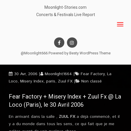
Moonlight-Stories.com
Concerts & Festivals Live Report
@Moonlight666 Powered by
Besty WordPress Theme
30 Avr, 2006
Moonlight1664
Fear Factory
,
La
Loco
,
Misery Index
,
paris
,
Zuul FX
Non classé
Fear Factory + Misery Index + Zuul Fx @ La
Loco (Paris), le 30 Avril 2006
En arrivant dans la salle ,
ZUUL FX
a déjà commencé, et il
y a du monde dans tous les sens, ce qui fait que je me