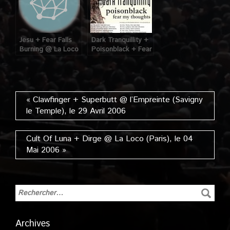
Jesu + Fear Falls
Dark Tranquillity +
Burning @ La Loco
Poisonblack + Fear
(Paris) le 03
My Thoughts @ La
Décembre 2007
Loco (Paris), le 28
Octobre 2008
« Clawfinger + Superbutt @ l’Empreinte (Savigny
le Temple), le 29 Avril 2006
Cult Of Luna + Dirge @ La Loco (Paris), le 04
Mai 2006 »
Archives