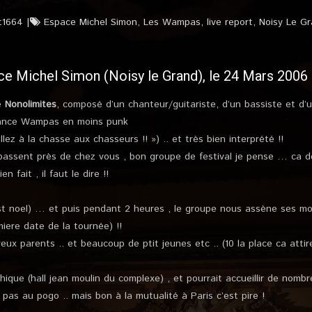
t1664
Espace Michel Simon
,
Les Wampas
,
live report
,
Noisy Le G
 Michel Simon (Noisy le Grand), le 24 Mars 2006
pe
Nonolimites
, composé d’un chanteur/guitariste, d’un bassiste et d’u
biance Wampas en moins punk
lez à la chasse aux chasseurs !! ») .. et très bien interprété !!
ls passent près de chez vous , bon groupe de festival je pense … ca 
 fait , il faut le dire !!
est noel) … et puis pendant 2 heures , le groupe nous assène ses morc
miere date de la tournée) !!
ux parents .. et beaucoup de ptit jeunes etc .. (10 la place ca atti
ique (hall jean moulin du complexe) , et pourrait accueillir de nombr
pas au pogo .. mais bon à la mutualité à Paris c’est pire !