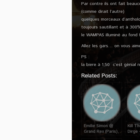
Par contre ils ont fait bea
(comme dirait l’autre)
quelques morceaux d’antholo
toujours sautillant et à 300
le WAMPAS illuminé au fond fa
Allez les gars… on vous aime
PS :
la biere à 1,50  c’est géni
Related Posts:
Emilie Simon @
Kill Th
Grand Rex (Paris),
Dirge 
le 19 Janvier 2006
Zatok