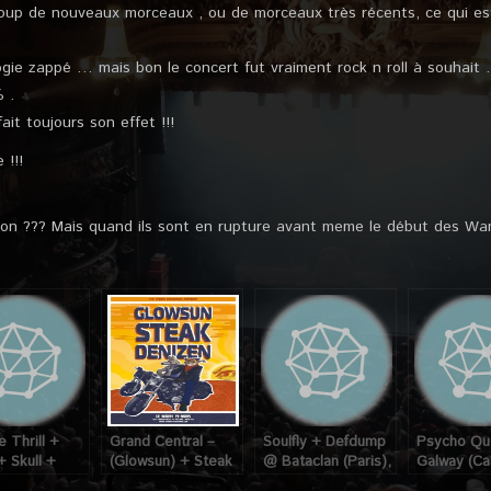
ucoup de nouveaux morceaux , ou de morceaux très récents, ce qui es
gie zappé … mais bon le concert fut vraiment rock n roll à souhait 
% .
it toujours son effet !!!
 !!!
al non ??? Mais quand ils sont en rupture avant meme le début des W
e Thrill +
Grand Central –
Soulfly + Defdump
Psycho Q
+ Skull +
(Glowsun) + Steak
@ Bataclan (Paris),
Galway (Cal
rev @
+ Denizen @
le 19 Mars 2006
11 Mars 20