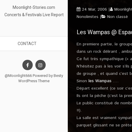
Moonlight-Stories.com
24 Mar, 2006
Moonligh
Concerts & Festivals Live Report
Nonolimites
Non classé
Les Wampas @ Espace
CONTACT
En premiere partie, le grou
dans un rock délirant , am
Ce fut très sympathique (« al
N’hésitez pas à les voir s’i
de groupe , et quand c’est bien
@Moonlight666 Powered by
Besty
Sinon
les Wampas
….
WordPress Theme
Départ excellent (ce soir c’
Ils ont la pêche (c’est la pre
Le public constitué de nombre
!!).
La salle est vraiment sympath
parquet glissant ne se prête 