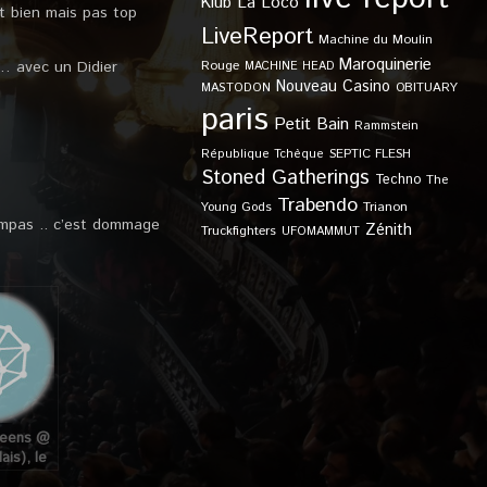
Klub
La Loco
t bien mais pas top
LiveReport
Machine du Moulin
Maroquinerie
… avec un Didier
Rouge
MACHINE HEAD
Nouveau Casino
OBITUARY
MASTODON
paris
Petit Bain
Rammstein
SEPTIC FLESH
République Tchèque
Stoned Gatherings
Techno
The
Trabendo
Young Gods
Trianon
ampas .. c’est dommage
Zénith
Truckfighters
UFOMAMMUT
ueens @
ais), le
06