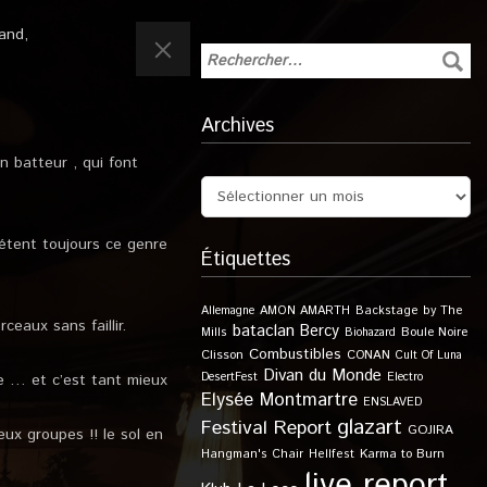
rand
,
Archives
n batteur , qui font
détent toujours ce genre
Étiquettes
Allemagne
AMON AMARTH
Backstage by The
eaux sans faillir.
bataclan
Bercy
Boule Noire
Mills
Biohazard
Combustibles
Clisson
CONAN
Cult Of Luna
Divan du Monde
DesertFest
Electro
re … et c’est tant mieux
Elysée Montmartre
ENSLAVED
glazart
Festival Report
GOJIRA
eux groupes !! le sol en
Karma to Burn
Hangman's Chair
Hellfest
live report